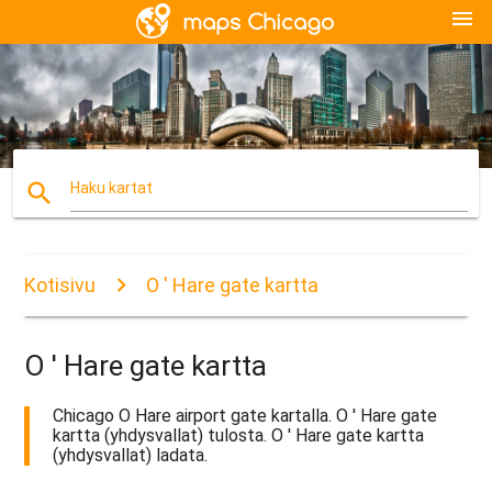
menu
search
Haku kartat
Kotisivu
O ' Hare gate kartta
O ' Hare gate kartta
Chicago O Hare airport gate kartalla. O ' Hare gate
kartta (yhdysvallat) tulosta. O ' Hare gate kartta
(yhdysvallat) ladata.