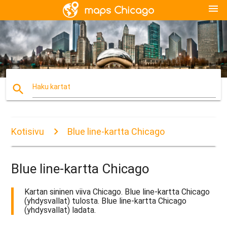
menu
search
Haku kartat
Kotisivu
Blue line-kartta Chicago
Blue line-kartta Chicago
Kartan sininen viiva Chicago. Blue line-kartta Chicago
(yhdysvallat) tulosta. Blue line-kartta Chicago
(yhdysvallat) ladata.