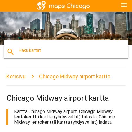
menu
search
Haku kartat
Kotisivu
Chicago Midway airport kartta
Chicago Midway airport kartta
Kartta Chicago Midway airport. Chicago Midway
lentokenttä kartta (yhdysvallat) tulosta. Chicago
Midway lentokenttä kartta (yhdysvallat) ladata.