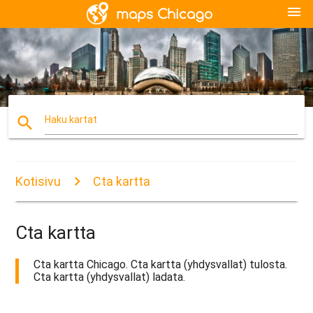
menu
search
Haku kartat
Kotisivu
Cta kartta
Cta kartta
Cta kartta Chicago. Cta kartta (yhdysvallat) tulosta.
Cta kartta (yhdysvallat) ladata.