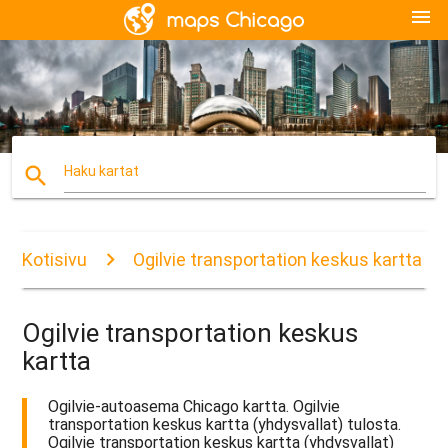
menu
search
Haku kartat
Kotisivu
Ogilvie transportation keskus kartta
Ogilvie transportation keskus
kartta
Ogilvie-autoasema Chicago kartta. Ogilvie
transportation keskus kartta (yhdysvallat) tulosta.
Ogilvie transportation keskus kartta (yhdysvallat)